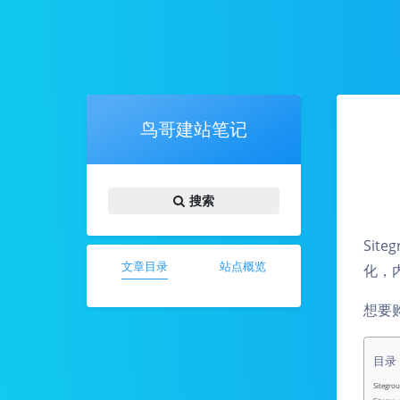
鸟哥建站笔记
搜索
Sit
文章目录
站点概览
化，
想要购
目录
Sitegr