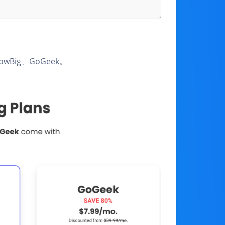
wBig、GoGeek。