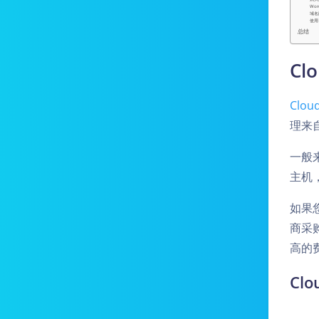
Wor
域名
使用
总结
Cl
Clou
理来
一般
主机
如果
商采
高的
Cl