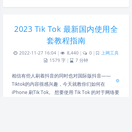
夜间模式
Sans Serif
Serif
2023 Tik Tok 最新国内使用全
套教程指南
浅阴影
深阴影
2022-11-27 16:04
|
8,440
|
0
|
上网工具
关闭
日落
暗化
灰度
1579 字
|
7 分钟
相信有些人刷着抖音的同时也对国际版抖音——
Tiktok的内容很感兴趣，今天就教你们如何在
iPhone 刷Tik Tok。 想要使用 Tik Tok 的对于网络要
求就是能够科学上网，正常打开Google。如果这一
步都不会的话，那么首先推荐你学会如何科学上网。
网页版本 Tik Tok 最简单的方法就是直接网页打开抖
音国际版 tiktok.com，前…