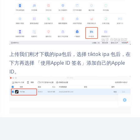
夜间模式
Sans Serif
Serif
上传我们刚才下载的ipa包后，选择 tiktok ipa 包后，在
浅阴影
深阴影
下方再选择 「使用Apple ID 签名」添加自己的Apple
ID。 ​
关闭
日落
暗化
灰度